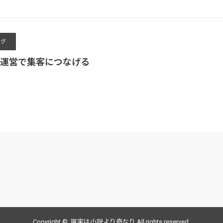
ング
運営で集客につなげる
Copyright ©
現実は小説より奇なり
All rights reserved.