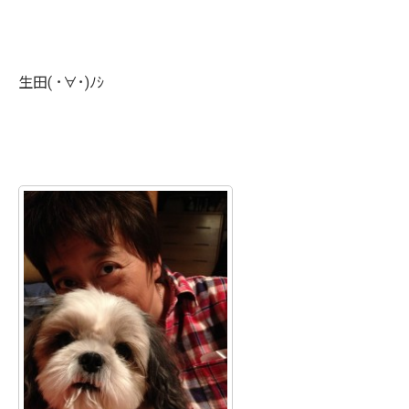
生田( ･∀･)ﾉｼ