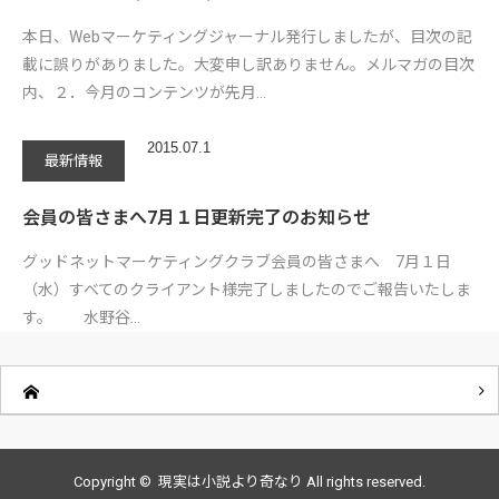
本日、Webマーケティングジャーナル発行しましたが、目次の記
載に誤りがありました。大変申し訳ありません。メルマガの目次
内、２．今月のコンテンツが先月…
2015.07.1
最新情報
会員の皆さまへ7月１日更新完了のお知らせ
グッドネットマーケティングクラブ会員の皆さまへ 7月１日
（水）すべてのクライアント様完了しましたのでご報告いたしま
す。 水野谷…
Copyright ©
現実は小説より奇なり
All rights reserved.