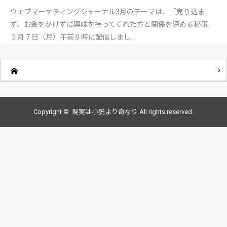
ウェブマーケティングジャーナル3月のテーマは、「売り込ま
ず、お金をかけずに興味を持ってくれた方と関係を深める秘策」
３月７日（月）午前８時に配信しまし…
Copyright ©
現実は小説より奇なり
All rights reserved.