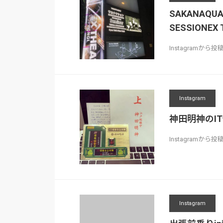
SAKANAQU
SESSIONEX 
Instagramから投
Instagram
神田明神のI
Instagramか
Instagram